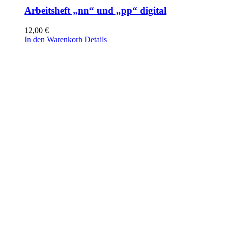
Arbeitsheft „nn“ und „pp“ digital
12,00
€
In den Warenkorb
Details