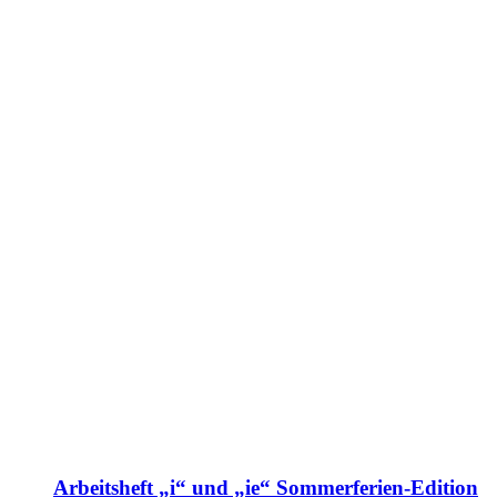
Arbeitsheft „i“ und „ie“ Sommerferien-Edition