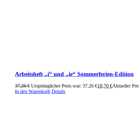
Arbeitsheft „i“ und „ie“ Sommerferien-Edition
37,26
€
Ursprünglicher Preis war: 37,26 €
18,70
€
Aktueller Prei
In den Warenkorb
Details