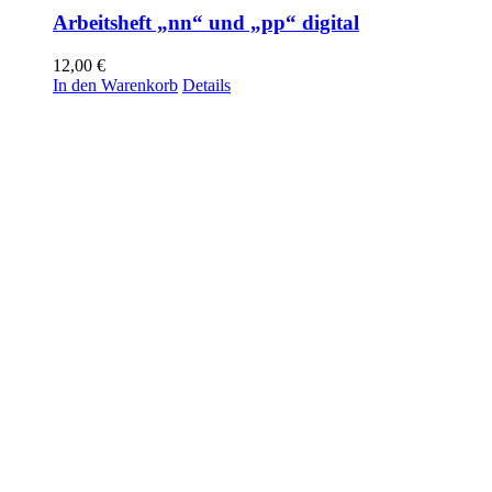
Arbeitsheft „nn“ und „pp“ digital
12,00
€
In den Warenkorb
Details