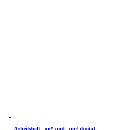
Arbeitsheft „nn“ und „pp“ digital